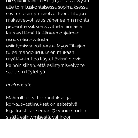
ole ylivoimainen este ja jää tästä syystä
alle toimituskohtaisessa sopimuksessa
sovitun esiintymisvelvoitteen, Tilaajan
maksuvelvollisuus vähenee niin monta
prosenttiyksikköä sovitusta hinnasta
kuin esittämättä jääneen ohjelman
osuus olisi sovitusta
esiintymisvelvoitteesta. Myös Tilaajan
tulee mahdollisuuksien mukaan
myötävaikuttaa käytettävissä olevin
keinoin siihen, että esiintymisvelvoite
saataisiin täytettyä.
Reklamaatio
Mahdolliset virheilmoitukset ja
korvausvaatimukset on esitettävä
kirjallisesti seitsemän (7) vuorokauden
sisällä esiintymisestä, vahingon
tapahtumisesta tai vahingon
ilmenemisestä. Mikäli Tilaaja haluaa
reklamoida myöhästymisestä, se on