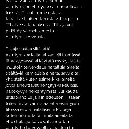
vastaa vain esiintymisryhmän
esiintymisen yhteydessä mahdollisesti
törkeästä tuottamuksesta tai
tahallisesti aiheuttamista vahingoista.
Tällaisessa tapauksessa Tilaaja voi
pidättäytyä maksamasta
esiintymiskorvausta.
Tilaaja vastaa siitä, että
esiintymispaikalla tai sen välittömässä
läheisyydessä ei käytetä myrkyllisiä tai
muutoin terveydelle haitallisia aineita
sisältäviä kemiallisia aineita, savuja tai
yhdisteitä kuten esimerkiksi aineita,
jotka aiheuttavat hengitysvaikeuksia,
näkökyvyn heikentymistä, liukkautta
lattiapinnoille ja niin edelleen. Tilaajan
tulee myös varmistaa, että esiintyjien
tiloissa ei ole haitallisia mikrobeja
kuten hometta tai muita aineita tai
yhdisteitä, jotka voivat aiheuttaa
esiintyjille terveydellisiä haittoja tai