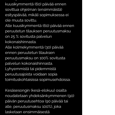
kuusikymmentä (60) päivää ennen
sovittua ohjelman (ensimmäistä)
esityspäivää, mikäli sopimuksessa ei
ole muuta sovittu.
Alle kuusikymmentä (60) päivää ennen
peruutetun tilauksen peruutusmaksu
on 25 % sovitusta palvelun
kokonaishinnasta.
Alle kolmekymmentä (30) päivää
ennen peruutetun tilauksen
peruutusmaksu on 100% sovitusta
palvelun kokonaishinnasta.
Lyhyemmistä tai pidemmistä
peruutusajoista voidaan sopia
toimituskohtaisissa sopimusehdoissa.
Kesäsesongin (kesä-elokuu) osalta
noudatetaan yhdeksänkymmenen (90)
päivän peruutusehtoa (90 päivää tai
alle, peruutusmaksu 100%), joka
lasketaan ensimmäisestä