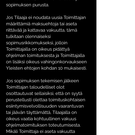
sopimuksen purusta.
Jos Tilaaja ei noudata uusia Toimittajan
määrittämiä maksuehtoja tai aseta
riittävää ja kattavaa vakuutta, tämä
tulkitaan olennaiseksi
sopimusrikkomukseksi, jolloin
Toimittajalla on oikeus pidättyä
ohjelman toimituksesta ja Toimittajalla
on lisäksi oikeus vahingonkorvaukseen
Yleisten ehtojen kohdan 10 mukaisesti.
Jos sopimuksen tekemisen jälkeen
Toimittajan taloudelliset olot
osoittautuvat sellaisiksi, että on syytä
perustellusti olettaa toimituskohtaisen
esiintymisvelvollisuuden vaarantuvan
tai jäävän täyttämättä, Tilaajalla on
oikeus vaatia kohtuullinen vakuus
ohjelmatoimituksen toteutumisesta.
Mikäli Toimittaja ei aseta vakuutta