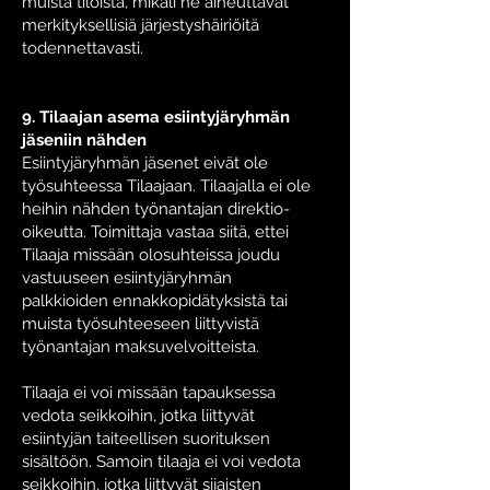
muista tiloista, mikäli he aiheuttavat
merkityksellisiä järjestyshäiriöitä
todennettavasti.
9. Tilaajan asema esiintyjäryhmän
jäseniin nähden
Esiintyjäryhmän jäsenet eivät ole
työsuhteessa Tilaajaan. Tilaajalla ei ole
heihin nähden työnantajan direktio-
oikeutta. Toimittaja vastaa siitä, ettei
Tilaaja missään olosuhteissa joudu
vastuuseen esiintyjäryhmän
palkkioiden ennakkopidätyksistä tai
muista työsuhteeseen liittyvistä
työnantajan maksuvelvoitteista.
Tilaaja ei voi missään tapauksessa
vedota seikkoihin, jotka liittyvät
esiintyjän taiteellisen suorituksen
sisältöön. Samoin tilaaja ei voi vedota
seikkoihin, jotka liittyvät sijaisten