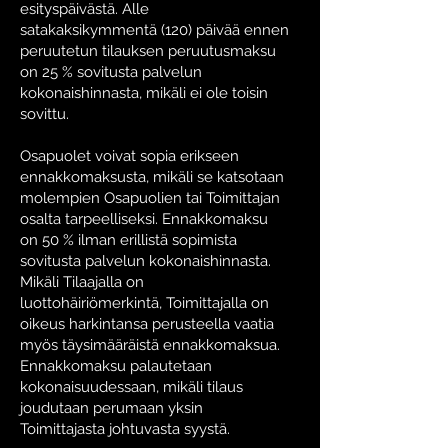
esityspäivästä. Alle
satakaksikymmentä (120) päivää ennen
peruutetun tilauksen peruutusmaksu
on 25 % sovitusta palvelun
kokonaishinnasta, mikäli ei ole toisin
sovittu.
Osapuolet voivat sopia erikseen
ennakkomaksusta, mikäli se katsotaan
molempien Osapuolien tai Toimittajan
osalta tarpeelliseksi. Ennakkomaksu
on 50 % ilman erillistä sopimista
sovitusta palvelun kokonaishinnasta.
Mikäli Tilaajalla on
luottohäiriömerkintä, Toimittajalla on
oikeus harkintansa perusteella vaatia
myös täysimääräistä ennakkomaksua.
Ennakkomaksu palautetaan
kokonaisuudessaan, mikäli tilaus
joudutaan perumaan yksin
Toimittajasta johtuvasta syystä.