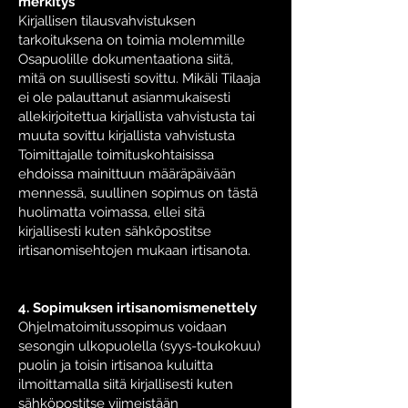
merkitys
Kirjallisen tilausvahvistuksen
tarkoituksena on toimia molemmille
Osapuolille dokumentaationa siitä,
mitä on suullisesti sovittu. Mikäli Tilaaja
ei ole palauttanut asianmukaisesti
allekirjoitettua kirjallista vahvistusta tai
muuta sovittu kirjallista vahvistusta
Toimittajalle toimituskohtaisissa
ehdoissa mainittuun määräpäivään
mennessä, suullinen sopimus on tästä
huolimatta voimassa, ellei sitä
kirjallisesti kuten sähköpostitse
irtisanomisehtojen mukaan irtisanota.
4. Sopimuksen irtisanomismenettely
Ohjelmatoimitussopimus voidaan
sesongin ulkopuolella (syys-toukokuu)
puolin ja toisin irtisanoa kuluitta
ilmoittamalla siitä kirjallisesti kuten
sähköpostitse viimeistään