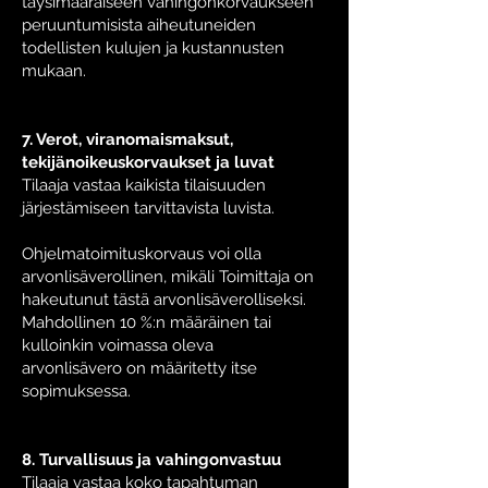
täysimääräiseen vahingonkorvaukseen
peruuntumisista aiheutuneiden
todellisten kulujen ja kustannusten
mukaan.
7. Verot, viranomaismaksut,
tekijänoikeuskorvaukset ja luvat
Tilaaja vastaa kaikista tilaisuuden
järjestämiseen tarvittavista luvista.
Ohjelmatoimituskorvaus voi olla
arvonlisäverollinen, mikäli Toimittaja on
hakeutunut tästä arvonlisäverolliseksi.
Mahdollinen 10 %:n määräinen tai
kulloinkin voimassa oleva
arvonlisävero on määritetty itse
sopimuksessa.
8. Turvallisuus ja vahingonvastuu
Tilaaja vastaa koko tapahtuman