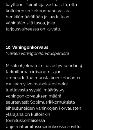
käyttöön. Toimittaja vastaa siitä, että
kulloinenkin kokoonpano vastaa
henkilömäärältään ja laadultaan
vähintään sitä tasoa, joka
tarjousvaiheessa on kuvattu.
10. Vahingonkorvaus
Yleinen vahingonkorvausperuste
Mikäli ohjelmatoimitus estyy kohdan 4
tarkoittaman irtisanomisajan
umpeuduttua muusta kuin kohdan 11
mukaan ylivoimaiseksi esteeksi
luettavasta syystä, määräytyy
vahingonkorvauksen määrä
seuraavasti: Sopimusrikkomuksista
aiheutuneiden vahinkojen korvausten
ylärajana on kulloinkin
toimituskohtaisessa
ohjelmatoimitussopimuksessa sovittu