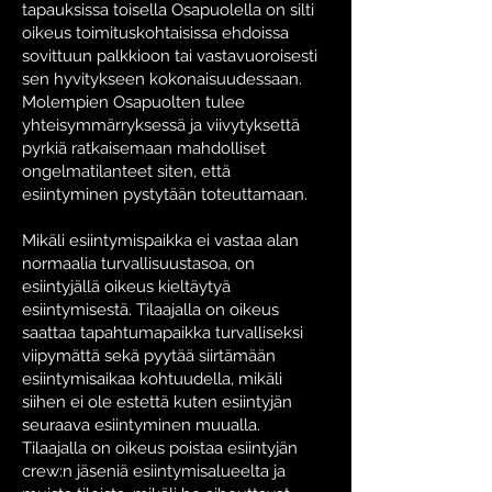
tapauksissa toisella Osapuolella on silti
oikeus toimituskohtaisissa ehdoissa
sovittuun palkkioon tai vastavuoroisesti
sen hyvitykseen kokonaisuudessaan.
Molempien Osapuolten tulee
yhteisymmärryksessä ja viivytyksettä
pyrkiä ratkaisemaan mahdolliset
ongelmatilanteet siten, että
esiintyminen pystytään toteuttamaan.
Mikäli esiintymispaikka ei vastaa alan
normaalia turvallisuustasoa, on
esiintyjällä oikeus kieltäytyä
esiintymisestä. Tilaajalla on oikeus
saattaa tapahtumapaikka turvalliseksi
viipymättä sekä pyytää siirtämään
esiintymisaikaa kohtuudella, mikäli
siihen ei ole estettä kuten esiintyjän
seuraava esiintyminen muualla.
Tilaajalla on oikeus poistaa esiintyjän
crew:n jäseniä esiintymisalueelta ja