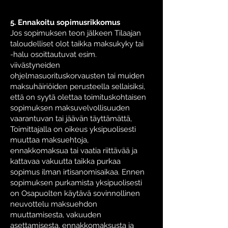
5. Ennakoitu sopimusrikkomus
Jos sopimuksen teon jälkeen Tilaajan
taloudelliset olot taikka maksukyky tai
-halu osoittautuvat esim.
viivästyneiden
ohjelmasuorituskorvausten tai muiden
maksuhäiriöiden perusteella sellaisiksi,
että on syytä olettaa toimituskohtaisen
sopimuksen maksuvelvollisuuden
vaarantuvan tai jäävän täyttämättä,
Toimittajalla on oikeus yksipuolisesti
muuttaa maksuehtoja,
ennakkomaksua tai vaatia riittävää ja
kattavaa vakuutta taikka purkaa
sopimus ilman irtisanomisaikaa. Ennen
sopimuksen purkamista yksipuolisesti
on Osapuolten käytävä sovinnollinen
neuvottelu maksuehdon
muuttamisesta, vakuuden
asettamisesta, ennakkomaksusta ja