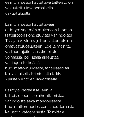
esiintymisessä käytettävä laitteisto on
vakuutettu tavanomaisella
vakuutuksella.
Esiintymisessä käytettävään
esiintymisryhmän mukanaan tuomaa
laitteistoon kohdistuvissa vahingoissa
Tilaajan vastuu rajoittuu vakuutuksen
omavastuuosuuteen. Edellä mainittu
vastuunrajoituslauseke ei ole
voimassa, jos Tilaaja aiheuttaa
vahingon törkeästä
huolimattomuudesta, tahallisesti tai
lainvastaisella toiminnalla taikka
Yleisten ehtojen rikkomisella.
Esiintyjä vastaa itselleen ja
laitteistolleen itse aiheuttamistaan
vahingoista sekä mahdollisesta
huolimattomuudestaan aiheuttamasta
kaluston katoamisesta. Toimittaja