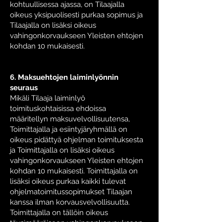
kohtuullisessa ajassa, on Tilaajalla
oikeus yksipuolisesti purkaa sopimus ja
Tilaajalla on lisäksi oikeus
vahingonkorvaukseen Yleisten ehtojen
kohdan 10 mukaisesti.
6. Maksuehtojen laiminlyönnin
seuraus
Mikäli Tilaaja laiminlyö
toimituskohtaisissa ehdoissa
määritellyn maksuvelvollisuutensa,
Toimittajalla ja esiintyjäryhmällä on
oikeus pidättyä ohjelman toimituksesta
ja Toimittajalla on lisäksi oikeus
vahingonkorvaukseen Yleisten ehtojen
kohdan 10 mukaisesti. Toimittajalla on
lisäksi oikeus purkaa kaikki tulevat
ohjelmatoimitussopimukset Tilaajan
kanssa ilman korvausvelvollisuutta.
Toimittajalla on tällöin oikeus