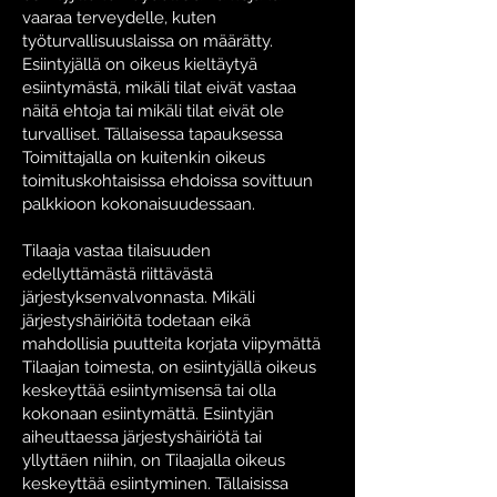
vaaraa terveydelle, kuten
työturvallisuuslaissa on määrätty.
Esiintyjällä on oikeus kieltäytyä
esiintymästä, mikäli tilat eivät vastaa
näitä ehtoja tai mikäli tilat eivät ole
turvalliset. Tällaisessa tapauksessa
Toimittajalla on kuitenkin oikeus
toimituskohtaisissa ehdoissa sovittuun
palkkioon kokonaisuudessaan.
Tilaaja vastaa tilaisuuden
edellyttämästä riittävästä
järjestyksenvalvonnasta. Mikäli
järjestyshäiriöitä todetaan eikä
mahdollisia puutteita korjata viipymättä
Tilaajan toimesta, on esiintyjällä oikeus
keskeyttää esiintymisensä tai olla
kokonaan esiintymättä. Esiintyjän
aiheuttaessa järjestyshäiriötä tai
yllyttäen niihin, on Tilaajalla oikeus
keskeyttää esiintyminen. Tällaisissa