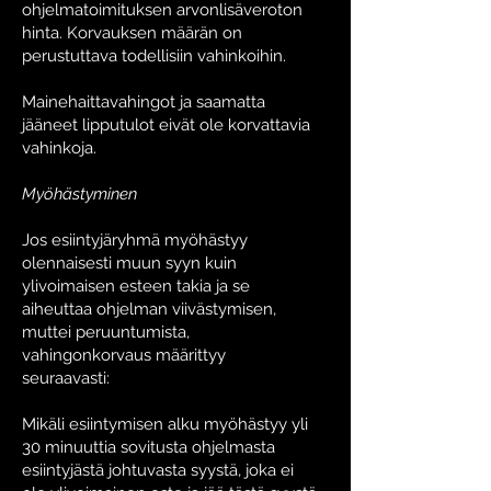
ohjelmatoimituksen arvonlisäveroton
hinta. Korvauksen määrän on
perustuttava todellisiin vahinkoihin.
Mainehaittavahingot ja saamatta
jääneet lipputulot eivät ole korvattavia
vahinkoja.
Myöhästyminen
Jos esiintyjäryhmä myöhästyy
olennaisesti muun syyn kuin
ylivoimaisen esteen takia ja se
aiheuttaa ohjelman viivästymisen,
muttei peruuntumista,
vahingonkorvaus määrittyy
seuraavasti:
Mikäli esiintymisen alku myöhästyy yli
30 minuuttia sovitusta ohjelmasta
esiintyjästä johtuvasta syystä, joka ei