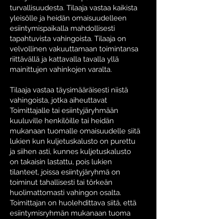
turvallisuudesta. Tilaaja vastaa kaikista
yleisölle ja heidän omaisuudelleen
esiintymispaikalla mahdollisesti
tapahtuvista vahingoista. Tilaaja on
velvollinen vakuuttamaan toimintansa
riittävällä ja kattavalla tavalla yllä
mainittujen vahinkojen varalta.
Tilaaja vastaa täysimääräisesti niistä
vahingoista, jotka aiheuttavat
Toimittajalle tai esiintyjäryhmään
kuuluville henkilöille tai heidän
mukanaan tuomalle omaisuudelle siitä
lukien kun kuljetuskalusto on purettu
ja siihen asti, kunnes kuljetuskalusto
on takaisin lastattu, pois lukien
tilanteet, joissa esiintyjäryhmä on
toiminut tahallisesti tai törkeän
huolimattomasti vahingon osalta.
Toimittajan on huolehdittava siitä, että
esiintymisryhmän mukanaan tuoma